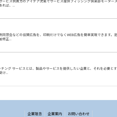
サービス例貴方のアイデア次第でサービス提供フィッシング倶楽部モーター
ば、...
例同窓会などの協賛広告を、印刷だけでなくWEB広告を簡単実現できます。
正...
ッチング サービスとは、製品やサービスを提供したい企業と、それを必要と
...
企業理念
企業案内
お問い合わせ